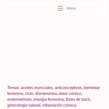
Menú
Temas:
aceites esenciales
,
anticonceptivos
,
bienestar
femenino
,
ciclo
,
dismenorrea
,
dolor crónico
,
endometriosis
,
energía femenina
,
flores de bach
,
ginecologia natural
,
inflamación crónica
,