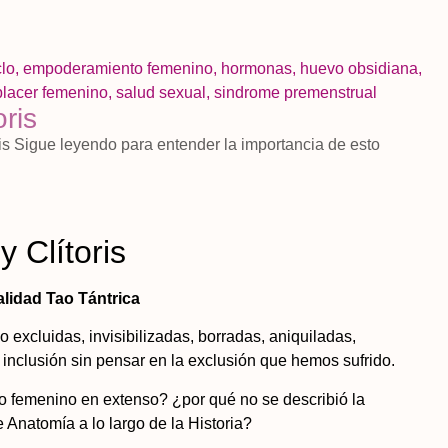
clo
,
empoderamiento femenino
,
hormonas
,
huevo obsidiana
,
placer femenino
,
salud sexual
,
sindrome premenstrual
ris
ris Sigue leyendo para entender la importancia de esto
 Clítoris
lidad Tao Tántrica
o excluidas, invisibilizadas, borradas, aniquiladas,
de inclusión sin pensar en la exclusión que hemos sufrido.
o femenino en extenso? ¿por qué no se describió la
Anatomía a lo largo de la Historia?