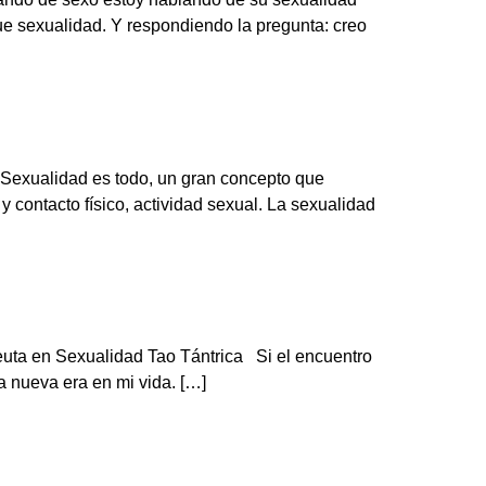
ue sexualidad. Y respondiendo la pregunta: creo
e Sexualidad es todo, un gran concepto que
 contacto físico, actividad sexual. La sexualidad
peuta en Sexualidad Tao Tántrica Si el encuentro
na nueva era en mi vida. […]