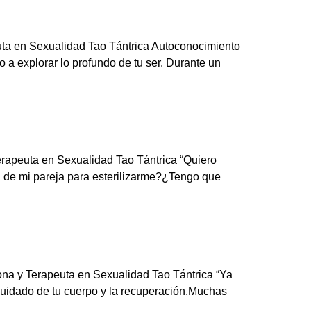
euta en Sexualidad Tao Tántrica Autoconocimiento
 a explorar lo profundo de tu ser. Durante un
Terapeuta en Sexualidad Tao Tántrica “Quiero
a de mi pareja para esterilizarme?¿Tengo que
trona y Terapeuta en Sexualidad Tao Tántrica “Ya
cuidado de tu cuerpo y la recuperación.Muchas