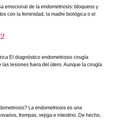
sa emocional de la endometriosis: bloqueos y
tos con la feminidad, la madre biológica o el
 2
rica El diagnóstico endometriosis cirugía
las lesiones fuera del útero. Aunque la cirugía
ndometriosis? La endometriosis es una
ovarios, trompas, vejiga e intestino. De hecho,